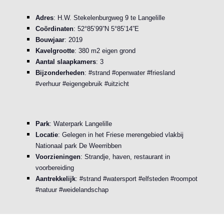
Adres
: H.W. Stekelenburgweg 9 te Langelille
Co
ö
rdinaten
:
52°85’99”N 5°85’14”E
Bouwjaar
: 2019
Kavelgrootte
: 380 m2 eigen grond
Aantal slaapkamers
: 3
Bijzonderheden
: #strand #openwater #friesland
#verhuur #eigengebruik #uitzicht
Park
: Waterpark Langelille
Locatie
: Gelegen in het Friese merengebied vlakbij
Nationaal park De Weerribben
Voorzieningen
: Strandje, haven, restaurant in
voorbereiding
Aantrekkelijk
: #strand #watersport #elfsteden #roompot
#natuur #weidelandschap